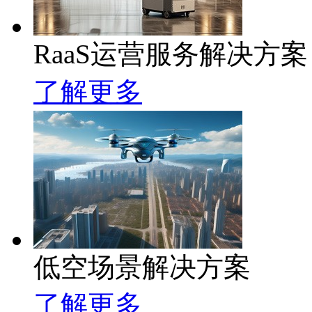
RaaS运营服务解决方案
了解更多
低空场景解决方案
了解更多