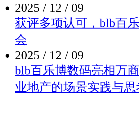
2025 / 12 / 09
获评多项认可，bl
会
2025 / 12 / 09
blb百乐博数码亮相万商泛
业地产的场景实践与思