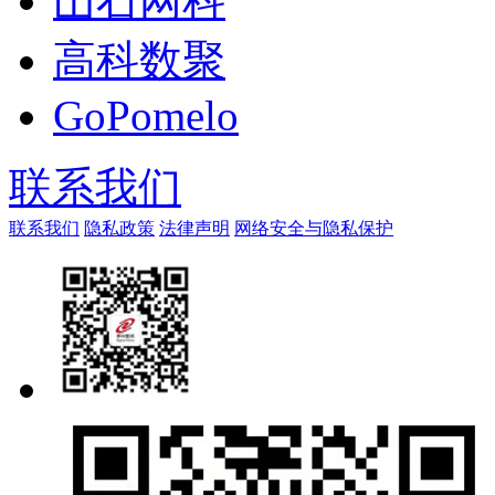
山石网科
高科数聚
GoPomelo
联系我们
联系我们
隐私政策
法律声明
网络安全与隐私保护