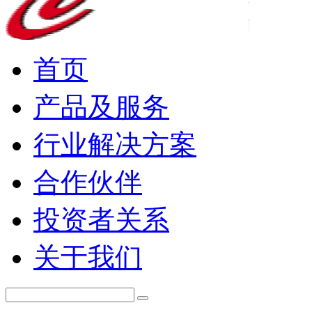
首页
产品及服务
行业解决方案
合作伙伴
投资者关系
关于我们