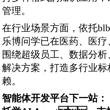
管理。
在行业场景方面，依托bl
乐博问学已在医药、医疗、
围绕超级员工、数据分析
解决方案，打造多行业标
赖。
智能体开发平台下一站：