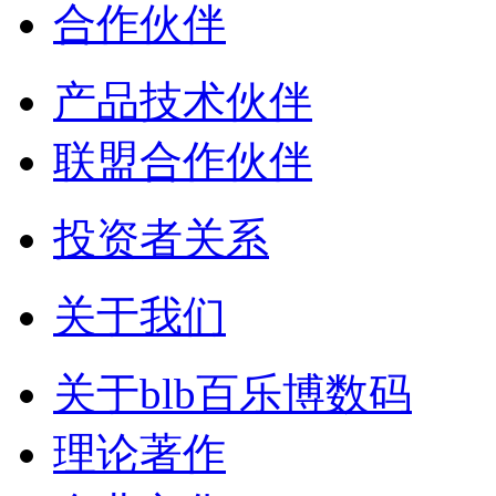
合作伙伴
产品技术伙伴
联盟合作伙伴
投资者关系
关于我们
关于blb百乐博数码
理论著作