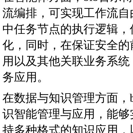
流编排，可实现工作流自
中任务节点的执行逻辑
化，同时，在保证安
用以及其他关联业务系统
务应用。
在数据与知识管理方面
识智能管理与应用，能够
持多种格式的知识应用