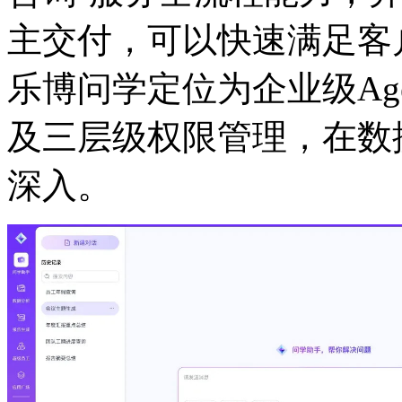
主交付，可以快速满足客
乐博问学定位为企业级Age
及三层级权限管理，
深入。