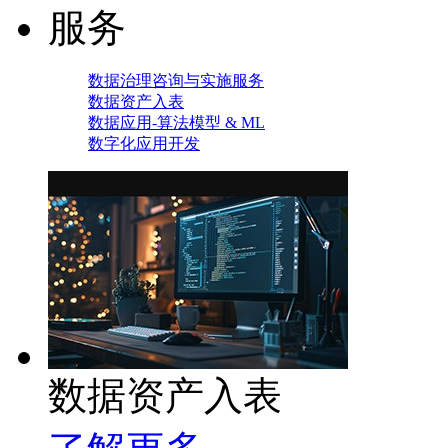
服务
数据治理咨询与实施服务
数据资产入表
数据应用-算法模型 & ML
数字化应用开发
数据资产入表