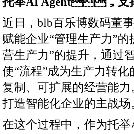
托举AI Agent
近日，blb百乐博数码董
赋能企业“管理生产力”的提
营生产力”的提升，通过
使“流程”成为生产力转化的核
复制、可扩展的经营能力
打造智能化企业的主战场
在这个过程中，作为托举A