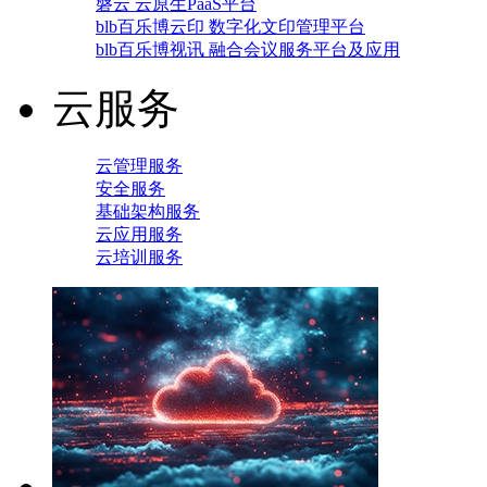
磐云 云原生PaaS平台
blb百乐博云印 数字化文印管理平台
blb百乐博视讯 融合会议服务平台及应用
云服务
云管理服务
安全服务
基础架构服务
云应用服务
云培训服务